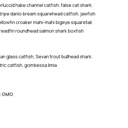
luccid hake channel catfish, false cat shark.
ripe danio bream squarehead catfish, jawfish
ellowfin croaker mahi-mahi bigeye squaretail,
Threadfin roundhead salmon shark boxfish
ican glass catfish; Sevan trout bullhead shark.
tric catfish, gombessa limia
ut GMO