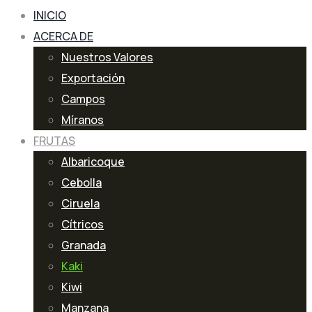
INICIO
ACERCA DE
Nuestros Valores
Exportación
Campos
Míranos
FRUTAS
Albaricoque
Cebolla
Ciruela
Cítricos
Granada
Kaki
Kiwi
Manzana