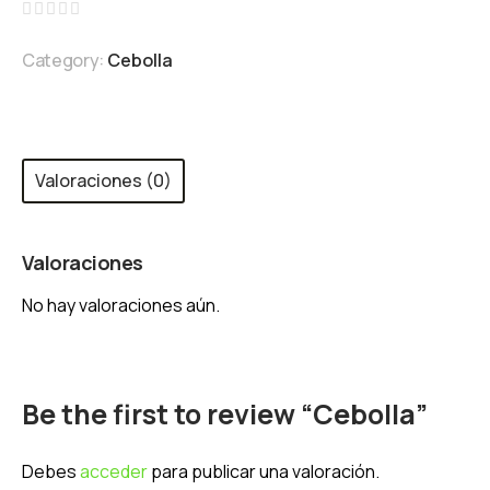
Valorado
con
Category:
Cebolla
0
de
5
Valoraciones (0)
Valoraciones
No hay valoraciones aún.
Be the first to review “Cebolla”
Debes
acceder
para publicar una valoración.