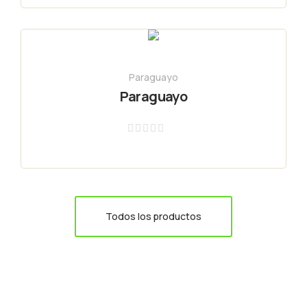
0
de
5
Paraguayo
Paraguayo
Valorado
con
0
de
5
Todos los productos