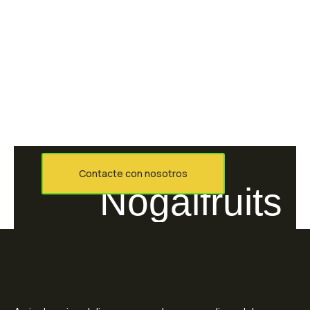
nuestros productos?
Para cualquier duda o consulta
mándanos un correo electrónico a
través de este formulario donde le
contestaremos lo antes posible.
Gracias.
Contacte con nosotros
Nogalfruits