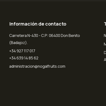
Información de contacto
Carretera N-430 - C.P: 06400 Don Benito
N
(Badajoz).
+34 927 117 017
D
+34 639 14 85 62
A
administracion@nogalfruits.com