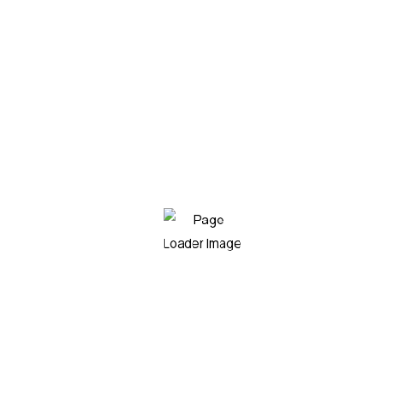
contestaremos lo antes posible. Gracias.
Contacte con nosotros
A nivel nacional disponemos de una amplia red de
distribución que da servicio a todo el territorio nacional.