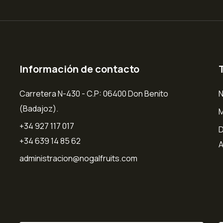
Información de contacto
Carretera N-430 - C.P: 06400 Don Benito
N
(Badajoz).
+34 927 117 017
D
+34 639 14 85 62
A
administracion@nogalfruits.com