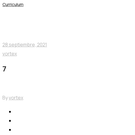
Curriculum
Blog
Nogalfruits
28 septiembre, 2021
vortex
7
By
vortex