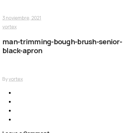
Nogalfruits
3 noviembre, 2021
vortex
man-trimming-bough-brush-senior-
black-apron
By
vortex