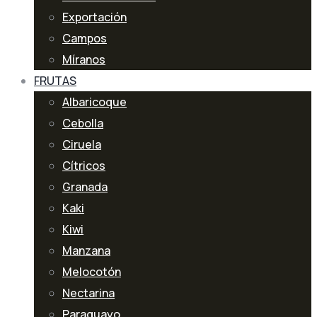
Exportación
Campos
Míranos
FRUTAS
Albaricoque
Cebolla
Ciruela
Cítricos
Granada
Kaki
Kiwi
Manzana
Melocotón
Nectarina
Paraguayo