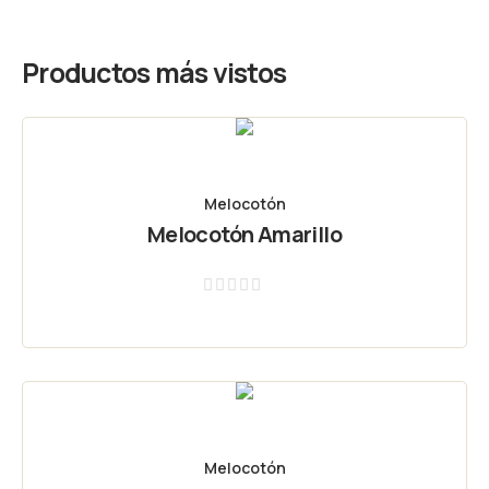
Productos más vistos
Melocotón
Melocotón Amarillo
Valorado
con
0
de
5
Melocotón