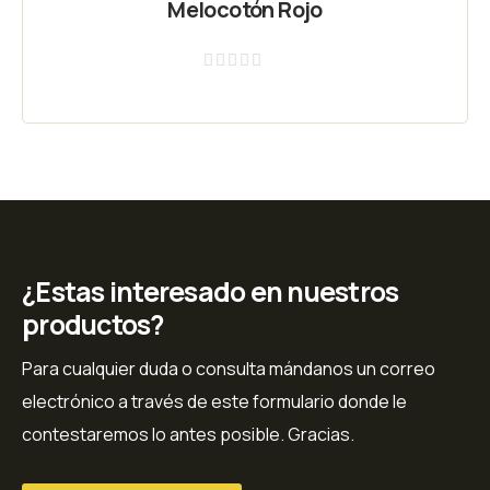
Melocotón Rojo
Valorado
con
0
de
5
¿Estas interesado en nuestros
productos?
Para cualquier duda o consulta mándanos un correo
electrónico a través de este formulario donde le
contestaremos lo antes posible. Gracias.